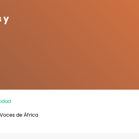
s y
cidad
 Voces de África